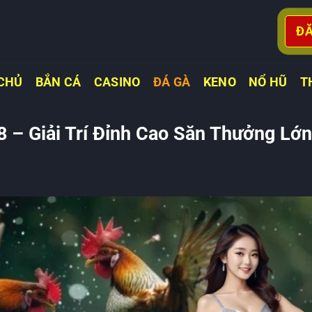
ĐĂ
CHỦ
BẮN CÁ
CASINO
ĐÁ GÀ
KENO
NỔ HŨ
T
8 – Giải Trí Đỉnh Cao Săn Thưởng Lớn