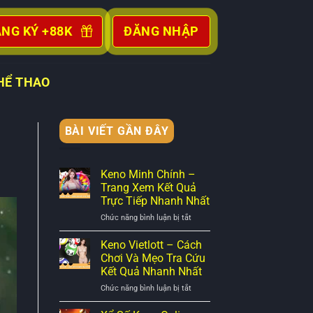
NG KÝ +88K
ĐĂNG NHẬP
HỂ THAO
BÀI VIẾT GẦN ĐÂY
Keno Minh Chính –
Trang Xem Kết Quả
Trực Tiếp Nhanh Nhất
ở
Chức năng bình luận bị tắt
Keno
Minh
Keno Vietlott – Cách
Chính
Chơi Và Mẹo Tra Cứu
–
Kết Quả Nhanh Nhất
Trang
ở
Chức năng bình luận bị tắt
Xem
Keno
Kết
Vietlott
Quả