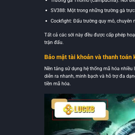
Trường gà Thomo (Campuchia): Nơi diễn 
SV388: Một trong những trường gà trực t
Cockfight: Đấu trường quy mô, chuyên ng
Tất cả các sới này đều được cấp phép hoạ
trận đấu.
Bảo mật tài khoản và thanh toán
Nền tảng sử dụng hệ thống mã hóa nhiều lớ
diễn ra nhanh, minh bạch và hỗ trợ đa dạn
tiền mã hóa.