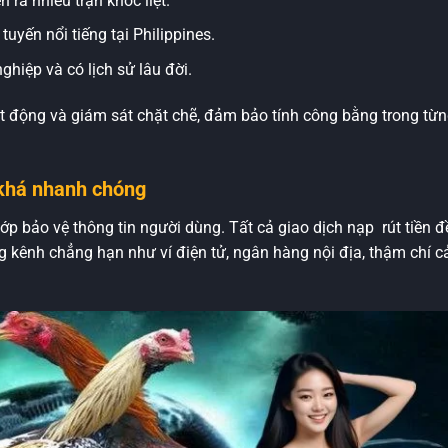
ra nhiều trận khốc liệt.
uyến nổi tiếng tại Philippines.
hiệp và có lịch sử lâu đời.
t động và giám sát chặt chẽ, đảm bảo tính công bằng trong từ
 khá nhanh chóng
p bảo vệ thông tin người dùng. Tất cả giao dịch nạp rút tiền đ
g kênh chẳng hạn như ví điện tử, ngân hàng nội địa, thậm chí c