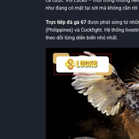
cá cược. Với Luck8 – một trong những nền
như đang có mặt tại sới mà không cần rời 
Trực tiếp đá gà 67
được phát sóng từ nhữ
(Philippines) và Cockfight. Hệ thống live
theo dõi từng diễn biến nhỏ nhất.