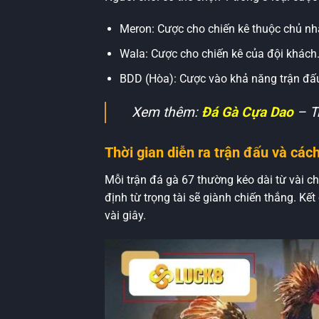
Meron: Cược cho chiến kê thuộc chủ nh
Wala: Cược cho chiến kê của đội khách
BDD (Hòa): Cược vào khả năng trận đấu
Xem thêm:
Đá Gà Cựa Dao
– T
Thời gian diễn ra trận đấu và cách
Mỗi trận đá gà 67 thường kéo dài từ vài ch
định từ trọng tài sẽ giành chiến thắng. Kế
vài giây.