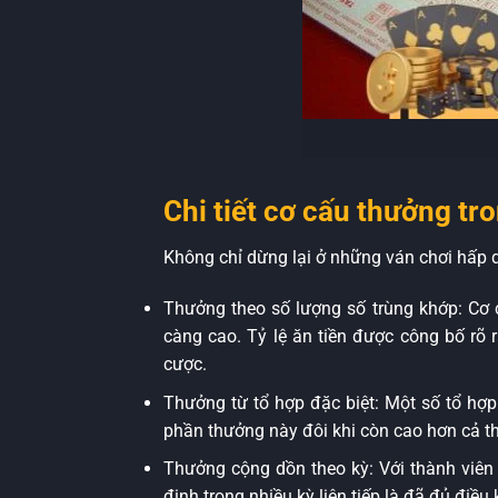
Chi tiết cơ cấu thưởng tro
Không chỉ dừng lại ở những ván chơi hấp 
Thưởng theo số lượng số trùng khớp: Cơ 
càng cao. Tỷ lệ ăn tiền được công bố rõ 
cược.
Thưởng từ tổ hợp đặc biệt: Một số tổ hợ
phần thưởng này đôi khi còn cao hơn cả th
Thưởng cộng dồn theo kỳ: Với thành viên 
định trong nhiều kỳ liên tiếp là đã đủ điề