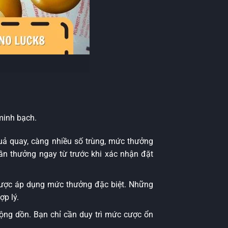
minh bạch.
uả quay, càng nhiều số trùng, mức thưởng
hần thưởng ngay từ trước khi xác nhận đặt
 được áp dụng mức thưởng đặc biệt. Những
ợp lý.
cộng dồn. Bạn chỉ cần duy trì mức cược ổn