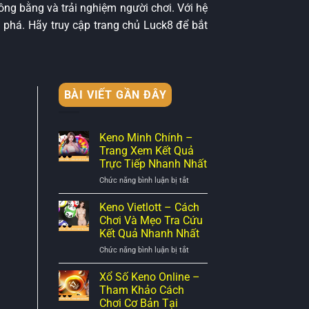
ông bằng và trải nghiệm người chơi. Với hệ
 phá. Hãy truy cập trang chủ Luck8 để bắt
BÀI VIẾT GẦN ĐÂY
Keno Minh Chính –
Trang Xem Kết Quả
Trực Tiếp Nhanh Nhất
ở
Chức năng bình luận bị tắt
Keno
Minh
Keno Vietlott – Cách
Chính
Chơi Và Mẹo Tra Cứu
–
Kết Quả Nhanh Nhất
Trang
ở
Chức năng bình luận bị tắt
Xem
Keno
Kết
Vietlott
Quả
Xổ Số Keno Online –
–
Trực
Tham Khảo Cách
Cách
Tiếp
Chơi Cơ Bản Tại
Chơi
Nhanh