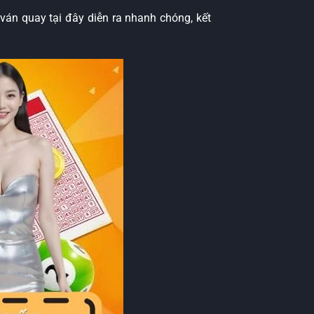
ván quay tại đây diễn ra nhanh chóng, kết