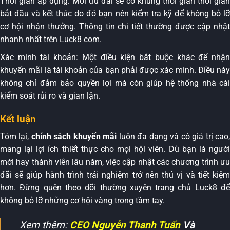
Thời gian áp dụng: Mỗi ưu đãi sẽ có khung thời gian thời gian
bắt đầu và kết thúc do đó bạn nên kiểm tra kỹ để không bỏ lỡ
cơ hội nhận thưởng. Thông tin chi tiết thường được cập nhật
nhanh nhất trên Luck8 com.
Xác minh tài khoản: Một điều kiện bắt buộc khác để nhận
khuyến mãi là tài khoản của bạn phải được xác minh. Điều này
không chỉ đảm bảo quyền lợi mà còn giúp hệ thống nhà cái
kiểm soát rủi ro và gian lận.
Kết luận
Tóm lại,
chính sách khuyến mãi
luôn đa dạng và có giá trị cao
mang lại lợi ích thiết thực cho mọi hội viên. Dù bạn là người
mới hay thành viên lâu năm, việc cập nhật các chương trình ưu
đãi sẽ giúp hành trình trải nghiệm trở nên thú vị và tiết kiệm
hơn. Đừng quên theo dõi thường xuyên trang chủ Luck8 để
không bỏ lỡ những cơ hội vàng trong tầm tay.
Xem thêm:
CEO Nguyễn Thanh Tuấn
Và