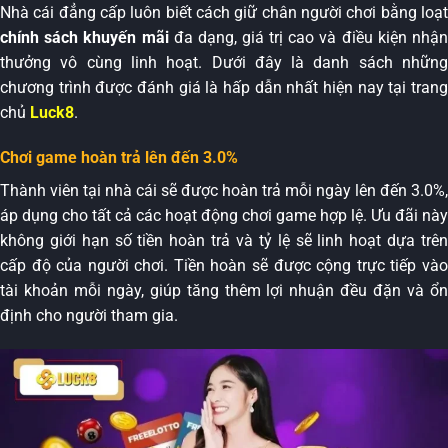
Nhà cái đẳng cấp luôn biết cách giữ chân người chơi bằng loạt
chính sách khuyến mãi
đa dạng, giá trị cao và điều kiện nhận
thưởng vô cùng linh hoạt. Dưới đây là danh sách những
chương trình được đánh giá là hấp dẫn nhất hiện nay tại trang
chủ
Luck8
.
Chơi game hoàn trả lên đến 3.0%
Thành viên tại nhà cái sẽ được hoàn trả mỗi ngày lên đến 3.0%,
áp dụng cho tất cả các hoạt động chơi game hợp lệ. Ưu đãi này
không giới hạn số tiền hoàn trả và tỷ lệ sẽ linh hoạt dựa trên
cấp độ của người chơi. Tiền hoàn sẽ được cộng trực tiếp vào
tài khoản mỗi ngày, giúp tăng thêm lợi nhuận đều đặn và ổn
định cho người tham gia.