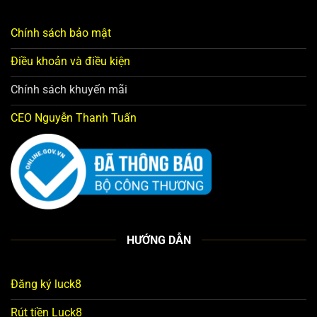
Chính sách bảo mật
Điều khoản và điều kiện
Chính sách khuyến mãi
CEO Nguyễn Thanh Tuấn
HƯỚNG DẪN
Đăng ký luck8
Rút tiền Luck8