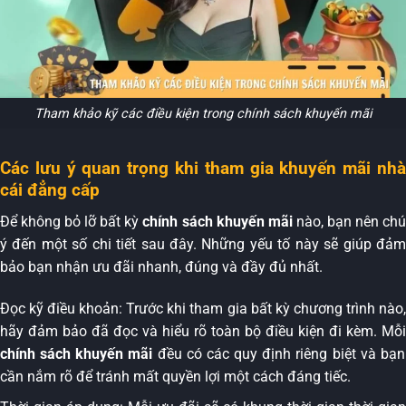
Tham khảo kỹ các điều kiện trong chính sách khuyến mãi
Các lưu ý quan trọng khi tham gia khuyến mãi nhà
cái đẳng cấp
Để không bỏ lỡ bất kỳ
chính sách khuyến mãi
nào, bạn nên ch
ý đến một số chi tiết sau đây. Những yếu tố này sẽ giúp đảm
bảo bạn nhận ưu đãi nhanh, đúng và đầy đủ nhất.
Đọc kỹ điều khoản: Trước khi tham gia bất kỳ chương trình nào,
hãy đảm bảo đã đọc và hiểu rõ toàn bộ điều kiện đi kèm. Mỗi
chính sách khuyến mãi
đều có các quy định riêng biệt và bạn
cần nắm rõ để tránh mất quyền lợi một cách đáng tiếc.