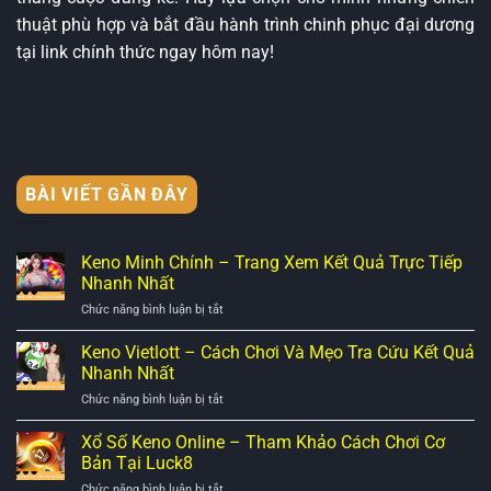
thuật phù hợp và bắt đầu hành trình chinh phục đại dương
tại link chính thức ngay hôm nay!
BÀI VIẾT GẦN ĐÂY
Keno Minh Chính – Trang Xem Kết Quả Trực Tiếp
Nhanh Nhất
ở
Chức năng bình luận bị tắt
Keno
Minh
Keno Vietlott – Cách Chơi Và Mẹo Tra Cứu Kết Quả
Chính
Nhanh Nhất
–
ở
Chức năng bình luận bị tắt
Trang
Keno
Xem
Vietlott
Xổ Số Keno Online – Tham Khảo Cách Chơi Cơ
Kết
–
Quả
Bản Tại Luck8
Cách
Trực
ở
Chức năng bình luận bị tắt