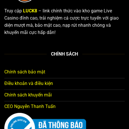
Truy cập
LUCK8
– link chính thức vào kho game Live
Casino đỉnh cao, trải nghiệm cá cược trực tuyến với giao
diện mượt mà, bảo mật cao, nạp rút nhanh chóng và
khuyến mãi cực hấp dẫn!
CHÍNH SÁCH
Chính sách bảo mật
Điều khoản và điều kiện
Chính sách khuyến mãi
CEO Nguyễn Thanh Tuấn