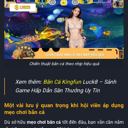
Chiến thuật bắn cá theo nhịp hiệu quả
Xem thêm:
Bắn Cá Kingfun
Luck8 – Sảnh
Game Hấp Dẫn Săn Thưởng Uy Tín
Một vài lưu ý quan trọng khi hội viên áp dụng
mẹo chơi bắn cá
Dù sở hữu
mẹo chơi bắn cá
tốt đến đâu, bạn vẫn cần nắm