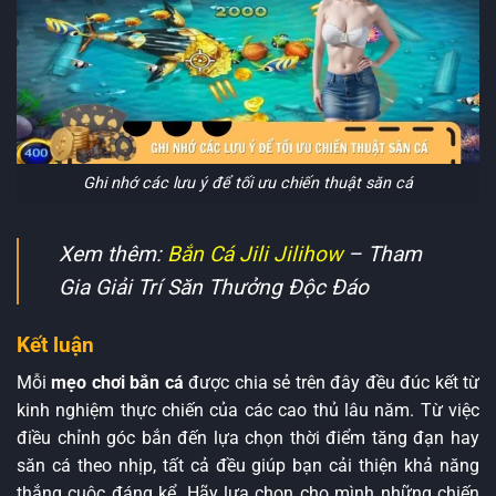
Ghi nhớ các lưu ý để tối ưu chiến thuật săn cá
Xem thêm:
Bắn Cá Jili Jilihow
– Tham
Gia Giải Trí Săn Thưởng Độc Đáo
Kết luận
Mỗi
mẹo chơi bắn cá
được chia sẻ trên đây đều đúc kết từ
kinh nghiệm thực chiến của các cao thủ lâu năm. Từ việc
điều chỉnh góc bắn đến lựa chọn thời điểm tăng đạn hay
săn cá theo nhịp, tất cả đều giúp bạn cải thiện khả năng
thắng cuộc đáng kể. Hãy lựa chọn cho mình những chiến