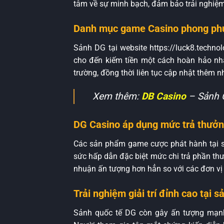
tâm về sự minh bạch, đảm bảo trải nghiệm
Danh mục game Casino phong ph
Sảnh DG tại website https://luck8.techno
cho đến kiếm tiền một cách hoàn hảo nhấ
trường, đồng thời liên tục cập nhật thêm n
Xem thêm:
DB Casino
– Sảnh 
DG Casino áp dụng mức trả thưởng
Các sản phẩm game cược phát hành tại 
sức hấp dẫn đặc biệt mức chi trả phần th
nhuận ấn tượng hơn hẳn so với các đơn vị k
Trải nghiệm giải trí đỉnh cao tại 
Sảnh quốc tế DG còn gây ấn tượng mạnh