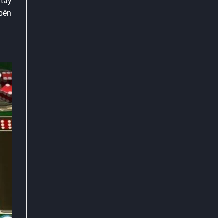
tay
 bên