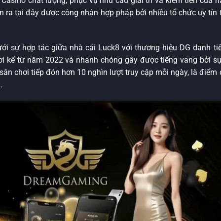
asino chất lượng, phục vụ nhu cầu giải trí và kiếm tiền của 
n ra tại đây được công nhận hợp pháp bởi nhiều tổ chức uy tín 
ưới sự hợp tác giữa nhà cái Luck8 với thương hiệu DG danh ti
ơi kể từ năm 2022 và nhanh chóng gây được tiếng vang bởi s
, sân chơi tiếp đón hơn 10 nghìn lượt truy cập mỗi ngày, là điểm
.