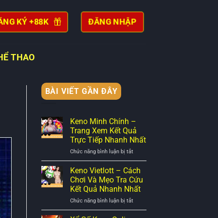
NG KÝ +88K
ĐĂNG NHẬP
HỂ THAO
BÀI VIẾT GẦN ĐÂY
Keno Minh Chính –
Trang Xem Kết Quả
Trực Tiếp Nhanh Nhất
ở
Chức năng bình luận bị tắt
Keno
Minh
Keno Vietlott – Cách
Chính
Chơi Và Mẹo Tra Cứu
–
Kết Quả Nhanh Nhất
Trang
ở
Chức năng bình luận bị tắt
Xem
Keno
Kết
Vietlott
Quả