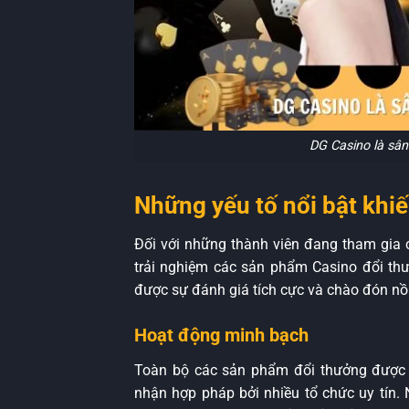
DG Casino là sân
Những yếu tố nổi bật khiế
Đối với những thành viên đang tham gia c
trải nghiệm các sản phẩm Casino đổi th
được sự đánh giá tích cực và chào đón nồng 
Hoạt động minh bạch
Toàn bộ các sản phẩm đổi thưởng được 
nhận hợp pháp bởi nhiều tổ chức uy tín. N