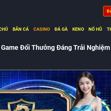
ĐĂ
CHỦ
BẮN CÁ
CASINO
ĐÁ GÀ
KENO
NỔ HŨ
T
 Game Đổi Thưởng Đáng Trải Nghiệm