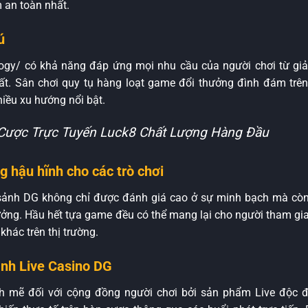
 an toàn nhất.
ú
logy/ có khả năng đáp ứng mọi nhu cầu của người chơi từ giải
t. Sân chơi quy tụ hàng loạt game đổi thưởng đình đám trên
hiều xu hướng nổi bật.
Cược Trực Tuyến Luck8 Chất Lượng Hàng Đầu
 hậu hĩnh cho các trò chơi
sảnh DG không chỉ được đánh giá cao ở sự minh bạch mà còn
ưởng. Hầu hết tựa game đều có thể mang lại cho người tham gia
hác trên thị trường.
sảnh Live Casino DG
 mẽ đối với cộng đồng người chơi bởi sản phẩm Live độc đ