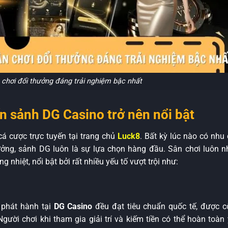
 chơi đổi thưởng đáng trải nghiệm bậc nhất
n sảnh DG Casino trở nên nổi bật
á cược trực tuyến tại trang chủ
Luck8
. Bất kỳ lúc nào có nhu
ưởng, sảnh DG luôn là sự lựa chọn hàng đầu. Sân chơi luôn 
nhiệt, nổi bật bởi rất nhiều yếu tố vượt trội như:
phát hành tại
DG Casino
đều đạt tiêu chuẩn quốc tế, được 
gười chơi khi tham gia giải trí và kiếm tiền có thể hoàn toàn