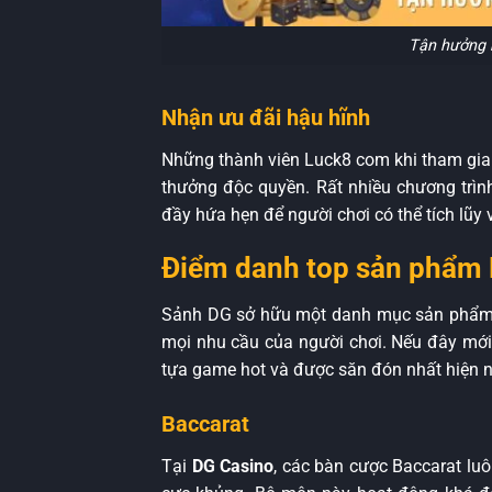
Tận hưởng n
Nhận ưu đãi hậu hĩnh
Những thành viên Luck8 com khi tham gia 
thưởng độc quyền. Rất nhiều chương trìn
đầy hứa hẹn để người chơi có thể tích lũy 
Điểm danh top sản phẩm 
Sảnh DG sở hữu một danh mục sản phẩm đ
mọi nhu cầu của người chơi. Nếu đây mới 
tựa game hot và được săn đón nhất hiện n
Baccarat
Tại
DG Casino
, các bàn cược Baccarat luô