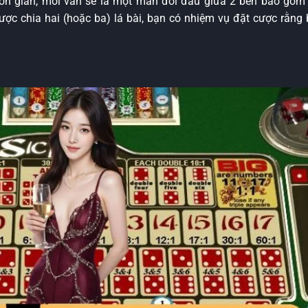
n giản, mỗi ván sẽ là một màn đối đầu giữa 2 bên bao gồm 
được chia hai (hoặc ba) lá bài, bạn có nhiệm vụ đặt cược rằng